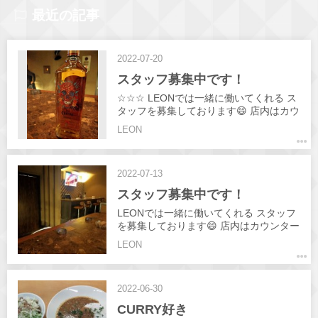
最近の記事
2022-07-20
スタッフ募集中です！
☆☆☆ LEONでは一緒に働いてくれる ス
タッフを募集しております😄 店内はカウ
ンターのみの 対面接客です♪ お酒は飲め
LEON
なくてもOK❗ 週1日程度でもOK❗ 短時間
の勤務でもOKです♪ 詳しくは 求人ペー
ジ、 インスタDM までお気軽にお問い合
2022-07-13
わせください♪ #高松#飲み屋 #ガールズ
バー #キャバ #時短明け #girlsbar #BAR
スタッフ募集中です！
#レオン#LEON #スタッフ募集 #高松求
人 #古馬場町求人 #古馬場 #スタッフ募
LEONでは一緒に働いてくれる スタッフ
集中 #朝までやってます #シャンパン #
を募集しております😄 店内はカウンター
学生歓迎 #掛け持ちok #高松ナイトワー
のみの 対面接客です♪ お酒は飲めなくて
LEON
ク
もOK❗ 週1日程度でもOK❗ 短時間の勤務
でもOKです♪ 詳しくは DM までお気軽に
お問い合わせください♪ #高松#飲み屋 #
2022-06-30
ガールズバー #キャバ #時短明け
#girlsbar #BAR #レオン#LEON #スタッ
CURRY好き
フ募集 #高松求人 #古馬場町求人 #古馬