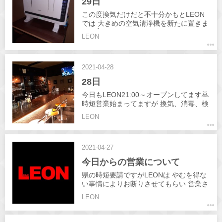
29日
この度換気だけだと不十分かもとLEON
では 大きめの空気清浄機を新たに置きま
した👍 出来ることをしていこうと言うこ
LEON
とで 検温、消毒、換気、ソーシャルディ
スタンス等 対策はしっかりしてるつもり
ですが こんなことしては？等案があれば
2021-04-28
皆様からもいただきたいところでござい
ます🙇 本日も21:00～オープンしてます
28日
🙇
今日もLEON21:00～オープンしてます🙇
時短営業始まってますが 換気、消毒、検
温、ソーシャルディスタンス等 細心の注
LEON
意を払いながらの営業を させてもらいま
すのでよろしくお願いします🙇
2021-04-27
今日からの営業について
県の時短要請ですがLEONは やむを得な
い事情によりお断りさせてもらい 営業さ
せてもらうことにしました🙇 只、県外の
LEON
お客様、検温で平熱より少しでも高い
方、マスクをつけてない方等は入店を お
断りさせていただく場合がごさいます。