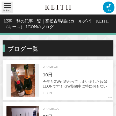
TEL
MENU
記事一覧の記事一覧｜高松古馬場のガールズバー KEITH
（キース） LEONのブログ
ブログ一覧
2021-05-10
10日
今年もGWが終わってしまいましたね😭
LEONです！ GW期間中に特に何もない
のにおろしていただき ありがとうござい
LEON
ました🙇 閉店5分前のシャンパンにはビ
ビりましたが… 今週も21:00からあけて
ますので 飲みにお出になる方はよろしく
2021-04-29
お願いします🙇