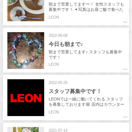
場 #スタッフ募集中 #朝までやってます
朝まで営業してますー！ 女性スタッフも
#シャンパン #学生歓迎 #掛け持ちok #高
募集中です！ ✦写真はお昼ご飯で食べた
松ナイトワーク
スパイスカレーです😀
LEON
2022-06-08
今日も朝まで♪
朝まで営業してます♪ スタッフも募集中
です！
LEON
2022-05-25
スタッフ募集中です！
LEONでは一緒に働いてくれる スタッフ
を募集しております😄 店内はカウンター
のみの 対面接客です♪ お酒は飲めなくて
LEON
もOK❗ 週1日程度でもOK❗ 短時間の勤務
でもOKです♪ 詳しくは 求人ページ から
お気軽に お問い合わせください♪ インス
2021-07-14
タDMなどでのお問い合わせも OKです♪