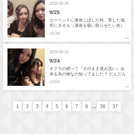
2020-09-25
アルコール消毒、換気、ソーシャルディ
スタンス等 細心の注意を払いながらの営
9/25
業、ご了承下さい🙇
カーペットに液体こぼした時、零した場
所にタオル（液体を吸い取らせたい布）
をあててその上から掃除機で吸うとほぼ
LEON
跡形もなくキレイにタオルに液体を吸い
取らせられるんですって！ 是非試してみ
てわ？ 金曜日ですね！ 飲みに出てる方
2020-09-24
オセロで腹抱えて笑いながら飲みません
か？ 本日はあやめさん、ひかるさん、も
9/24
えさん出勤ですよ🤩 皆様のご来店お待ち
しております！
オクラの網って『そのまま揉み洗い』出
来る為の物なの知ってました？ だんだん
昼も涼しくなり過ごしやすくなりました
LEON
ね(･∀･) 木曜日ですよ！ 木曜日って一気
に週末になるなって気になって飲みに出
たくなりますよね( ｰ̀֊ｰ́ )✧ 本日もオセロ
営業してますよ！ 今日の出勤はあやめさ
1
2
3
4
ん、ちあきさん、ひかるさんです！ それ
5
6
7
8
...
36
37
では本日も皆様のご来店お待ちしており
ます😍