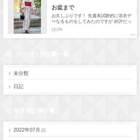
#高松#飲み屋 #ガールズバー #キャバ #
お盆まで
時短明け #girlsbar #BAR #レオン#LEON
#スタッフ募集 #高松求人 #古馬場町求人
お久しぶりです！ 先週末試験的に浴衣デ
#古馬場 #スタッフ募集中 #朝までやって
ーなるものをしてみたのですが 好評だっ
ます #シャンパン #学生歓迎 #掛け持ち
たので週末限定でお盆明けまで 浴衣デー
LEON
ok #高松ナイトワーク
なるものをしてみたいと思います！ 普段
とは違う女の子達をぜひこの機会に 会い
に来てください🙇‍♂️
カテゴリ別記事一覧
未分類
日記
年月別記事一覧
2022年07月
(2)