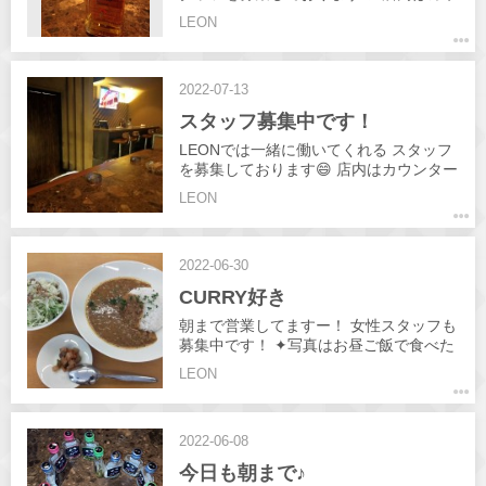
ンターのみの 対面接客です♪ お酒は飲め
LEON
なくてもOK❗ 週1日程度でもOK❗ 短時間
の勤務でもOKです♪ 詳しくは 求人ペー
ジ、 インスタDM までお気軽にお問い合
2022-07-13
わせください♪ #高松#飲み屋 #ガールズ
バー #キャバ #時短明け #girlsbar #BAR
スタッフ募集中です！
#レオン#LEON #スタッフ募集 #高松求
人 #古馬場町求人 #古馬場 #スタッフ募
LEONでは一緒に働いてくれる スタッフ
集中 #朝までやってます #シャンパン #
を募集しております😄 店内はカウンター
学生歓迎 #掛け持ちok #高松ナイトワー
のみの 対面接客です♪ お酒は飲めなくて
LEON
ク
もOK❗ 週1日程度でもOK❗ 短時間の勤務
でもOKです♪ 詳しくは DM までお気軽に
お問い合わせください♪ #高松#飲み屋 #
2022-06-30
ガールズバー #キャバ #時短明け
#girlsbar #BAR #レオン#LEON #スタッ
CURRY好き
フ募集 #高松求人 #古馬場町求人 #古馬
場 #スタッフ募集中 #朝までやってます
朝まで営業してますー！ 女性スタッフも
#シャンパン #学生歓迎 #掛け持ちok #高
募集中です！ ✦写真はお昼ご飯で食べた
松ナイトワーク
スパイスカレーです😀
LEON
2022-06-08
今日も朝まで♪