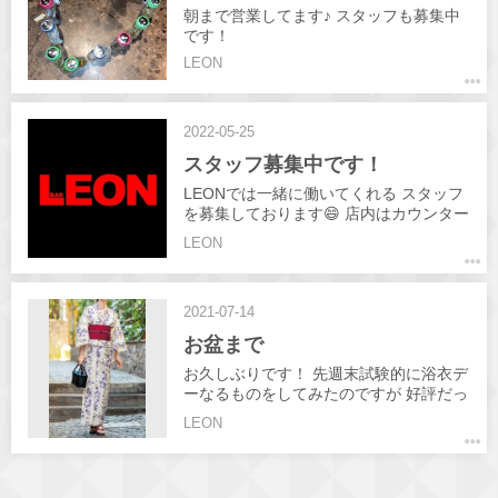
朝まで営業してます♪ スタッフも募集中
です！
LEON
2022-05-25
スタッフ募集中です！
LEONでは一緒に働いてくれる スタッフ
を募集しております😄 店内はカウンター
のみの 対面接客です♪ お酒は飲めなくて
LEON
もOK❗ 週1日程度でもOK❗ 短時間の勤務
でもOKです♪ 詳しくは 求人ページ から
お気軽に お問い合わせください♪ インス
2021-07-14
タDMなどでのお問い合わせも OKです♪
#高松#飲み屋 #ガールズバー #キャバ #
お盆まで
時短明け #girlsbar #BAR #レオン#LEON
#スタッフ募集 #高松求人 #古馬場町求人
お久しぶりです！ 先週末試験的に浴衣デ
#古馬場 #スタッフ募集中 #朝までやって
ーなるものをしてみたのですが 好評だっ
ます #シャンパン #学生歓迎 #掛け持ち
たので週末限定でお盆明けまで 浴衣デー
LEON
ok #高松ナイトワーク
なるものをしてみたいと思います！ 普段
とは違う女の子達をぜひこの機会に 会い
に来てください🙇‍♂️