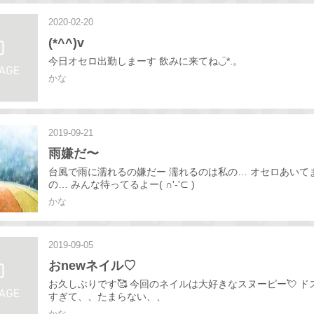
2020-02-20
(*^^)v
今日オセロ出勤しまーす 飲みに来てね◡̈*.。
かな
2019-09-21
雨嫌だ〜
台風で雨に濡れるの嫌だー 濡れるのは私の… オセロあいて
の… みんな待ってるよー( ∩'-'⊂ )
かな
2019-09-05
おnewネイル♡
お久しぶりです🥰 今回のネイルは大好きなスヌーピー💘 ド
すぎて、、たまらない、、
かな