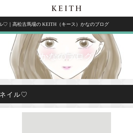
イル♡｜高松古馬場の KEITH（キース）かなのブログ
かなのブログ
wネイル♡