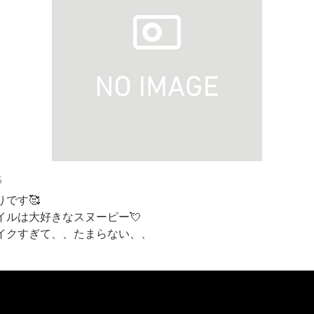
5
りです🥰
イルは大好きなスヌーピー💘
イクすぎて、、たまらない、、