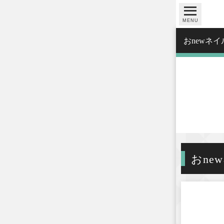
MENU
おnewネ
おne