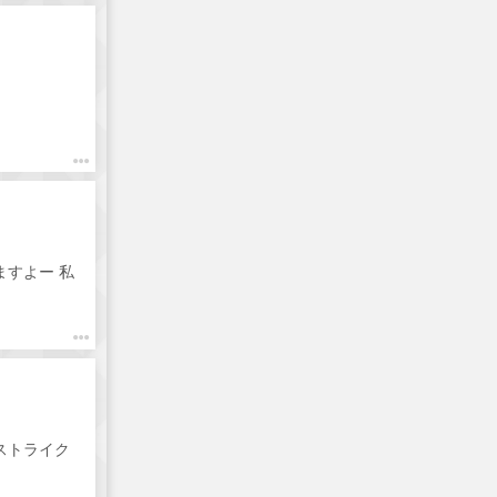
ますよー 私
ストライク