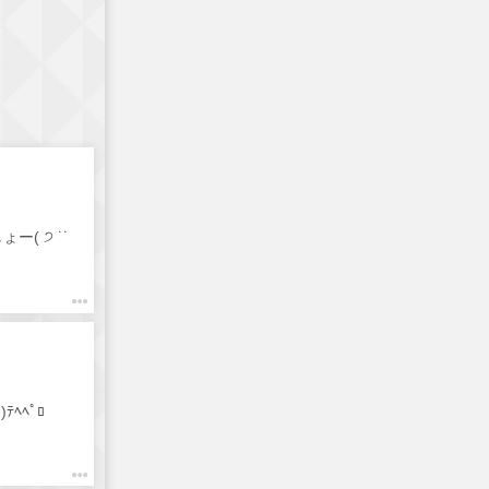
( ੭ ˙˙
るよ◡̈*.。 ビール呑ませて下さい(๑>؂•̀๑)ﾃﾍﾍﾟﾛ