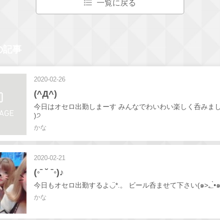
一覧に戻る
の記事
2020-02-26
(^Д^)
今日はオセロ出勤しまーす みんなでわいわい楽しく呑みましょー
)੭
かな
2020-02-21
(◦ˉ ˘ ˉ◦)♪
今日もオセロ出勤す
かな