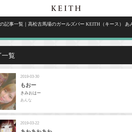
03月の記事一覧｜高松古馬場のガールズバー KEITH（キース） 
グ一覧
2019-03-30
もおー
きみおはー
あんな
2019-03-22
あわあわあわ